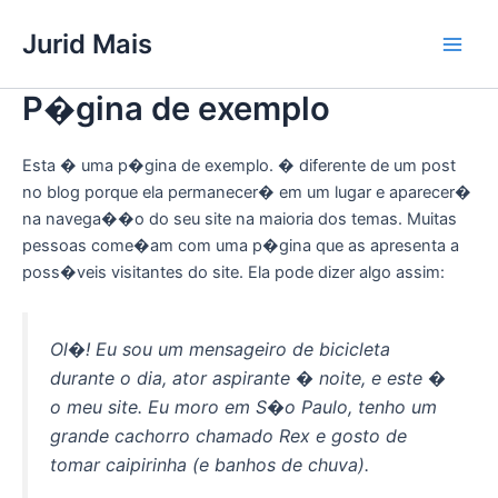
Ir
Main
Jurid Mais
para
Men
o
conteúdo
P�gina de exemplo
Esta � uma p�gina de exemplo. � diferente de um post
no blog porque ela permanecer� em um lugar e aparecer�
na navega��o do seu site na maioria dos temas. Muitas
pessoas come�am com uma p�gina que as apresenta a
poss�veis visitantes do site. Ela pode dizer algo assim:
Ol�! Eu sou um mensageiro de bicicleta
durante o dia, ator aspirante � noite, e este �
o meu site. Eu moro em S�o Paulo, tenho um
grande cachorro chamado Rex e gosto de
tomar caipirinha (e banhos de chuva).